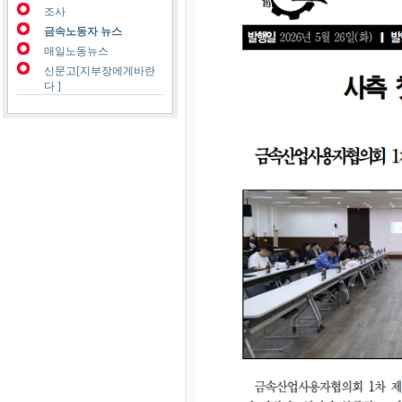
조사
금속노동자 뉴스
매일노동뉴스
신문고[지부장에게바란
다 ]