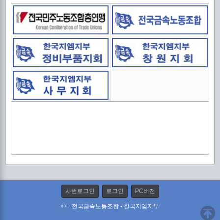
2
중
사번로그인
로그인
PC버전
© :: 전국금속노동조합 - 한국지엠지부