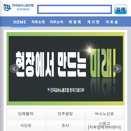
조
단체협약
민주광장
버스노선표
신문고
식단표
조사
2
[지부장에게바란다]