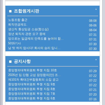
2
노
+
조합원게시판
조
노동조합 출근
2
08-08
통
20
퇴직연금제도.
08-06
생산직 통상임금 소송(항소심)
08-04
2
퇴
[
정년 퇴직자 관련 요구 중에
07-31
앞으로는 일급제의 만족도를 높여야 합…
07-31
시
5016기사
교
07-30
정
[
남 탓 하지 맙시다! 회사의 승리 입니…
07-30
시
금
교
5
'
+
공지사항
금
20
[
금
중앙쟁의대책위원회 투쟁 지침 10호
07-29
2026년 임.단협 교섭 잠정합의(안) 조…
한
07-22
제101차 확대간부합동회의 소집 공고
20
07-22
[
20
중앙쟁의대책위원회 투쟁 지침 9호
07-22
한
중앙쟁의대책위원회 투쟁 지침 8호
07-21
(
[
1
중앙쟁의대책위원회 투쟁 지침 7호
07-20
중앙쟁의대책위원회 투쟁 지침 6호
07-16
현
투