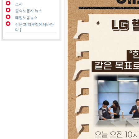
조사
금속노동자 뉴스
매일노동뉴스
신문고[지부장에게바란
다 ]