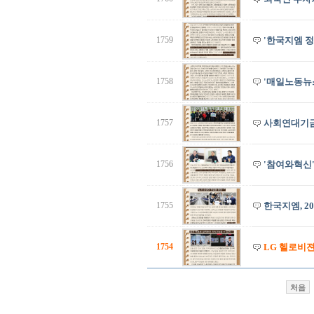
1759
'한국지엠 
1758
'매일노동뉴
1757
사회연대기금
1756
'참여와혁신'
1755
한국지엠, 2
1754
LG 헬로비젼
처음