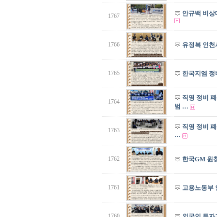
안규백 비상
1767
1766
유정복 인천
1765
한국지엠 정
직영 정비 
1764
범 …
직영 정비 
1763
…
1762
한국GM 원
1761
고용노동부 
1760
외국인 투자