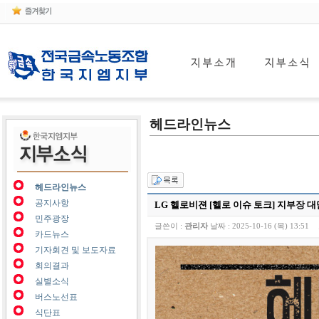
헤드라인뉴스
헤드라인뉴스
공지사항
LG 헬로비젼 [헬로 이슈 토크] 지부장 대
민주광장
글쓴이 :
관리자
날짜 :
2025-10-16 (목) 13:51
카드뉴스
기자회견 및 보도자료
회의결과
실별소식
버스노선표
식단표