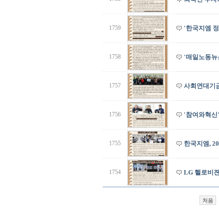
1759
'한국지엠 
1758
'매일노동뉴
1757
사회연대기금
1756
'참여와혁신'
1755
한국지엠, 2
1754
LG 헬로비젼
처음