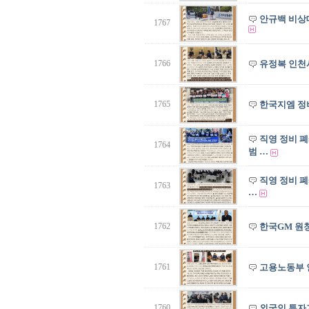
안규백 비상
1767
1766
유정복 인천
1765
한국지엠 정
직영 정비 
1764
범 …
직영 정비 
1763
…
1762
한국GM 원
1761
고용노동부 
1760
외국인 투자