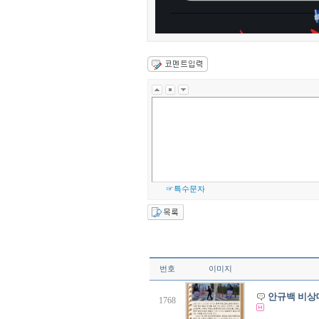
☞특수문자
번호
이미지
안규백 비상
1768