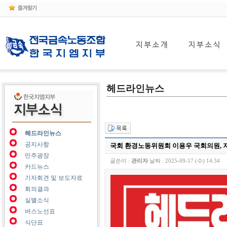
헤드라인뉴스
헤드라인뉴스
공지사항
국회 환경노동위원회 이용우 국회의원, 
민주광장
글쓴이 :
관리자
날짜 :
2025-09-17 (수) 14:34
카드뉴스
기자회견 및 보도자료
회의결과
실별소식
버스노선표
식단표