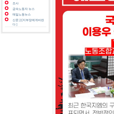
조사
금속노동자 뉴스
매일노동뉴스
신문고[지부장에게바란
다 ]